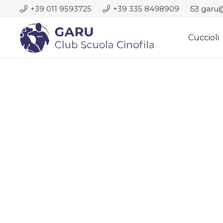
+39 011 9593725
+39 335 8498909
garu@
Cuccioli