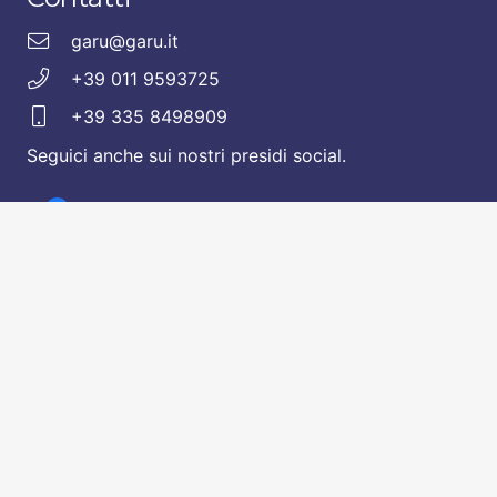
garu@garu.it
+39 011 9593725
+39 335 8498909
Seguici anche sui nostri presidi social.
© 2020 GARU
Si ringrazia per le splendide foto
Andrea Vallarino – AVPhotolife