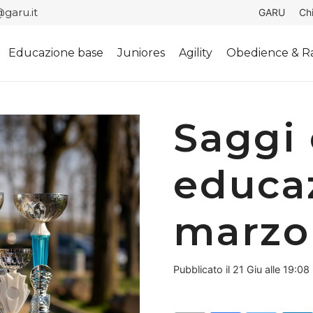
garu.it
GARU
Ch
Educazione base
Juniores
Agility
Obedience & Ra
Saggi 
educa
marzo
Pubblicato il
21 Giu alle 19:08