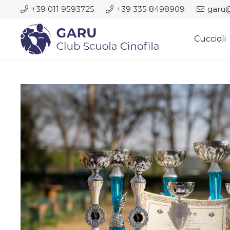
+39 011 9593725
+39 335 8498909
garu@
Cuccioli