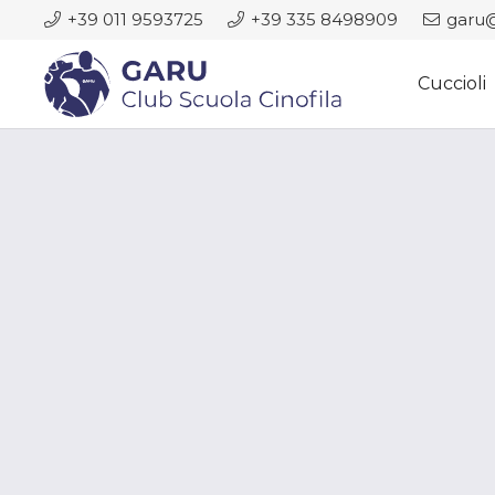
+39 011 9593725
+39 335 8498909
garu@
Cuccioli