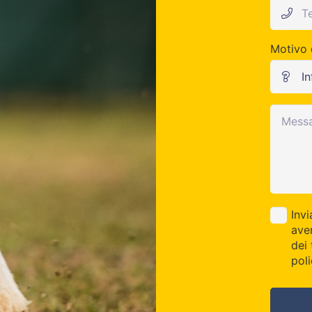
Motivo d
Inv
ave
dei
poli