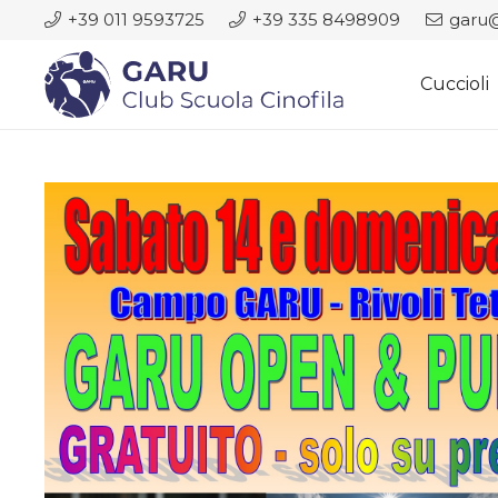
+39 011 9593725
+39 335 8498909
garu@
Cuccioli