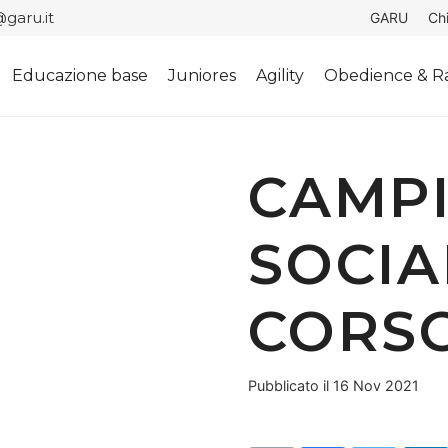
garu.it
GARU
Ch
Educazione base
Juniores
Agility
Obedience & Ra
CAMP
SOCIA
CORS
Pubblicato il
16 Nov 2021