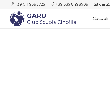
+39 011 9593725
+39 335 8498909
garu@
Cuccioli