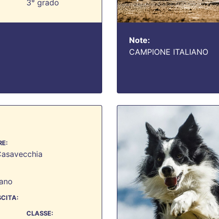
3° grado
Note:
CAMPIONE ITALIANO
E:
Casavecchia
ano
SCITA:
CLASSE: