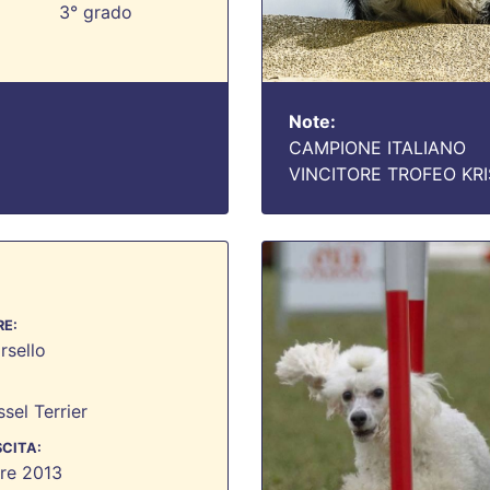
3° grado
Note:
CAMPIONE ITALIANO
VINCITORE TROFEO KRIS
E:
rsello
sel Terrier
SCITA:
re 2013