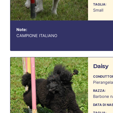
TAGLIA:
Small
Note:
CAMPIONE ITALIANO
Daisy
CONDUTTOR
Pierangel
RAZZA:
Barbone n
DATA DI NA
TAGLIA: