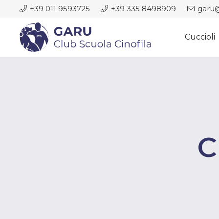
+39 011 9593725
+39 335 8498909
garu@
Cuccioli
C