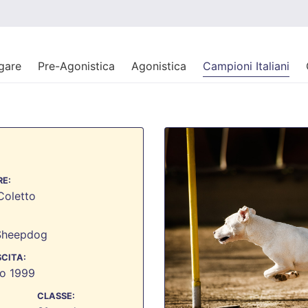
 gare
Pre-Agonistica
Agonistica
Campioni Italiani
E:
oletto
Sheepdog
SCITA:
io 1999
CLASSE: