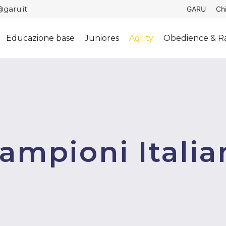
garu.it
GARU
Ch
Educazione base
Juniores
Agility
Obedience & Ra
ampioni Italia