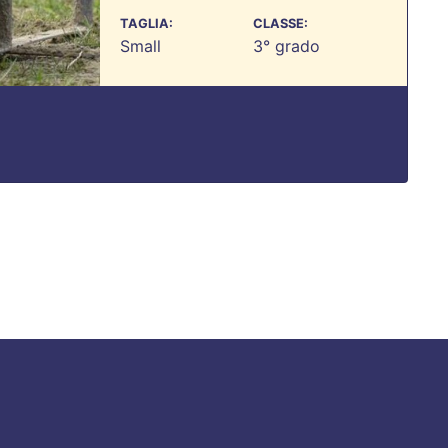
TAGLIA:
CLASSE:
Small
3° grado