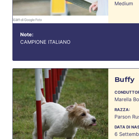
Medium
Note:
CAMPIONE ITALIANO
Buffy
CONDUTTOR
Marella Bo
RAZZA:
Parson Rus
DATA DI NA
6 Settemb