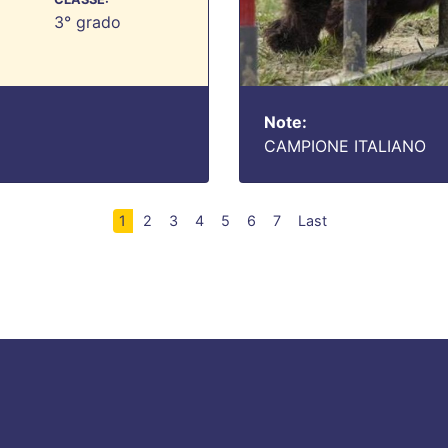
3° grado
Note:
CAMPIONE ITALIANO
1
2
3
4
5
6
7
Last