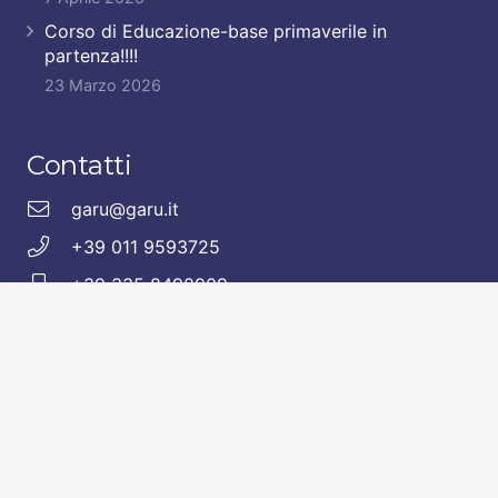
Corso di Educazione-base primaverile in
partenza!!!!
23 Marzo 2026
Contatti
garu@garu.it
+39 011 9593725
+39 335 8498909
Seguici anche sui nostri presidi social.