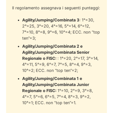
Il regolamento assegnava i seguenti punteggi:
Agility/Jumping/Combinata 3
: 1°=30,
2°=25, 3°=20, 4°=16, 5°=14, 6°=12,
7°=10, 8°=8, 9°=6, 10°=4; ECC. non “top
ten”=3;
Agility/Jumping/Combinata 2 e
Agility/Jumping/Combinata Senior
Regionale o FISC:
: 1°=20, 2°=17, 3°=14,
4°=11, 5°=9, 6°=7, 7°=5, 8°=4, 9°=3,
10°=2; ECC. non “top ten”=2;
Agility/Jumping/Combinata 1 e
Agility/Jumping/Combinata Junior
Regionale o FISC:
1°=10, 2°=9, 3°=8,
4°=7, 5°=6, 6°=5, 7°=4, 8°=3, 9°=2,
10°=1; ECC. non “top ten”=1.