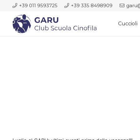
+39 011 9593725
+39 335 8498909
garu@
Cuccioli