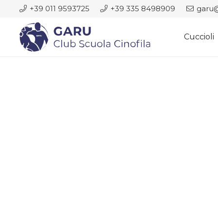
+39 011 9593725
+39 335 8498909
garu@
Cuccioli