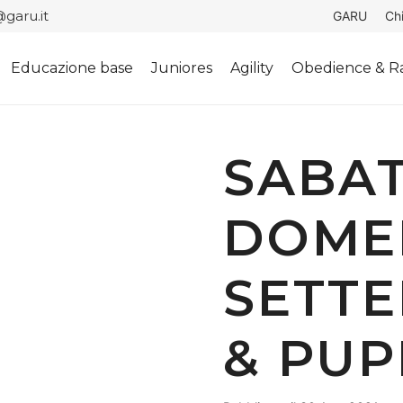
garu.it
GARU
Ch
Educazione base
Juniores
Agility
Obedience & Ra
SABAT
DOME
SETTE
& PUP