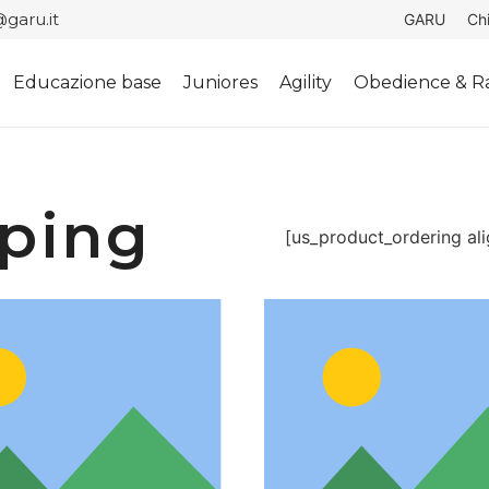
garu.it
GARU
Ch
Educazione base
Juniores
Agility
Obedience & Ra
ping
[us_product_ordering ali