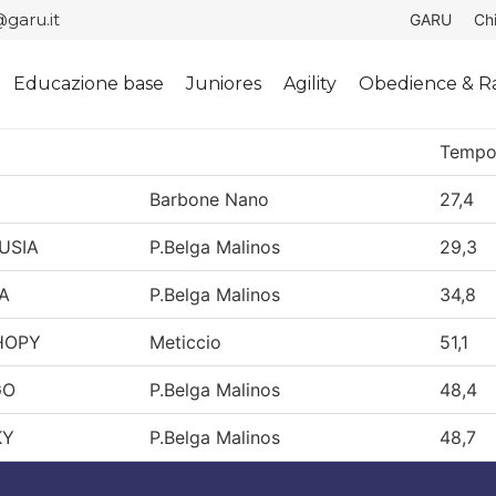
garu.it
GARU
Ch
Educazione base
Juniores
Agility
Obedience & Ra
Temp
Barbone Nano
27,4
USIA
P.Belga Malinos
29,3
A
P.Belga Malinos
34,8
HOPY
Meticcio
51,1
GO
P.Belga Malinos
48,4
KY
P.Belga Malinos
48,7