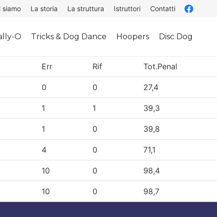
i siamo
La storia
La struttura
Istruttori
Contatti
lly-O
Tricks & Dog Dance
Hoopers
Disc Dog
o
Err
Rif
Tot.Penal
0
0
27,4
1
1
39,3
1
0
39,8
4
0
71,1
10
0
98,4
10
0
98,7