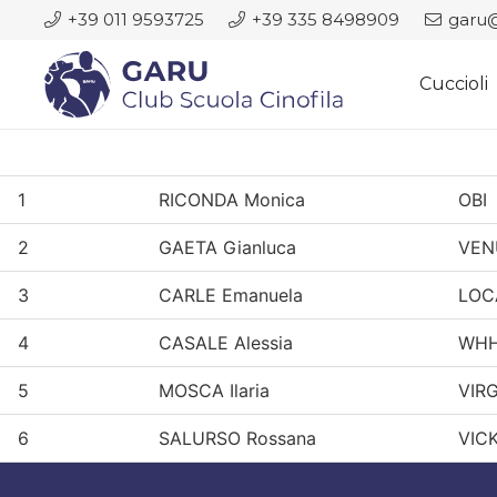
+39 011 9593725
+39 335 8498909
garu@
Cuccioli
1
RICONDA Monica
OBI
2
GAETA Gianluca
VEN
3
CARLE Emanuela
LOC
4
CASALE Alessia
WH
5
MOSCA Ilaria
VIR
6
SALURSO Rossana
VIC