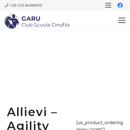
+39 335 8498909
Allievi –
Agility
[us_product_ordering
align=”right”]