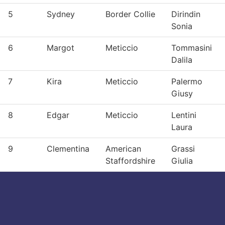
5
Sydney
Border Collie
Dirindin
Sonia
6
Margot
Meticcio
Tommasini
Dalila
7
Kira
Meticcio
Palermo
Giusy
8
Edgar
Meticcio
Lentini
Laura
9
Clementina
American
Grassi
Staffordshire
Giulia