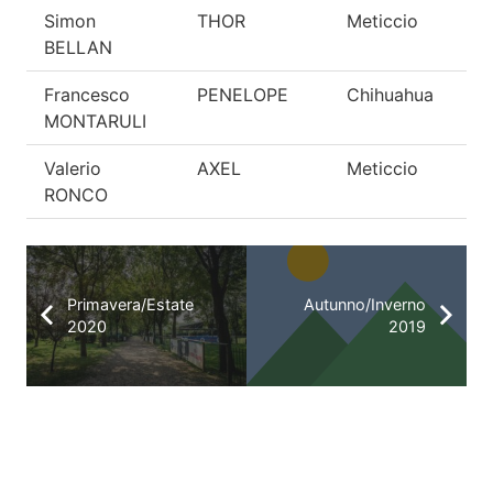
Simon
THOR
Meticcio
O
BELLAN
Francesco
PENELOPE
Chihuahua
O
MONTARULI
Valerio
AXEL
Meticcio
M
RONCO
B
Primavera/Estate
Autunno/Inverno
2020
2019