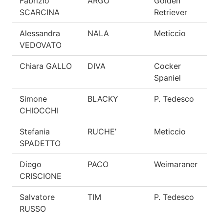
Fabrizio
ARGO
Golden
E
SCARCINA
Retriever
Alessandra
NALA
Meticcio
E
VEDOVATO
Chiara GALLO
DIVA
Cocker
E
Spaniel
Simone
BLACKY
P. Tedesco
E
CHIOCCHI
Stefania
RUCHE’
Meticcio
E
SPADETTO
Diego
PACO
Weimaraner
E
CRISCIONE
Salvatore
TIM
P. Tedesco
E
RUSSO