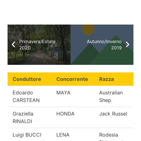
Primavera/Estate
Autunno/Inverno
2020
2019
Conduttore
Concorrente
Razza
Q
Edoardo
MAYA
Australian
E
CARSTEAN
Shep.
Graziella
HONDA
Jack Russel
E
RINALDI
Luigi BUCCI
LENA
Rodesia
E