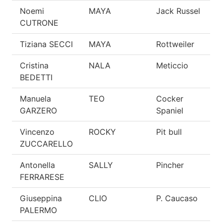
Noemi
MAYA
Jack Russel
E
CUTRONE
Tiziana SECCI
MAYA
Rottweiler
E
Cristina
NALA
Meticcio
O
BEDETTI
Manuela
TEO
Cocker
O
GARZERO
Spaniel
Vincenzo
ROCKY
Pit bull
O
ZUCCARELLO
Antonella
SALLY
Pincher
O
FERRARESE
Giuseppina
CLIO
P. Caucaso
O
PALERMO