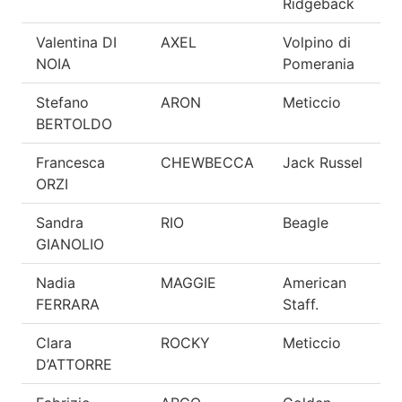
Ridgeback
Valentina DI
AXEL
Volpino di
E
NOIA
Pomerania
Stefano
ARON
Meticcio
E
BERTOLDO
Francesca
CHEWBECCA
Jack Russel
E
ORZI
Sandra
RIO
Beagle
E
GIANOLIO
Nadia
MAGGIE
American
E
FERRARA
Staff.
Clara
ROCKY
Meticcio
E
D’ATTORRE