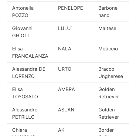
Antonella
PENELOPE
Barbone
E
POZZO
nano
Giovanni
LULU’
Maltese
E
GHIOTTI
Elisa
NALA
Meticcio
E
FRANCALANZA
Alessandra DE
URTO
Bracco
E
LORENZO
Ungherese
Elisa
AMBRA
Golden
E
TOYOSATO
Retriever
Alessandro
ASLAN
Golden
E
PETRILLO
Retriever
Chiara
AKI
Border
E