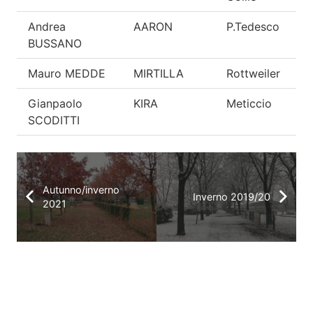
Andrea
AARON
P.Tedesco
M
BUSSANO
Mauro MEDDE
MIRTILLA
Rottweiler
Gianpaolo
KIRA
Meticcio
SCODITTI
Autunno/inverno
Inverno 2019/20
2021