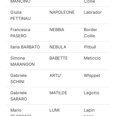
MANCINO
Collie
Giulia
NAPOLEONE
Labrador
E
PETTINAU
Francesca
NEBBIA
Border
E
PASERO
Collie
Ilaria BARBATO
NEBULA
Pitbull
E
Simona
BABETTE
Meticcio
E
MARANGON
Gabriele
ARTU’
Whippet
O
SCHINI
Gabriele
MATILDE
Lagotto
O
SARARO
Mario
LUMI
Lapin
O