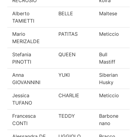
RECROSIO
koira
Alberto
BELLE
Maltese
O
TAMIETTI
Mario
PATITAS
Meticcio
O
MERIZALDE
Stefania
QUEEN
Bull
O
PINOTTI
Mastiff
Anna
YUKI
Siberian
O
GIOVANNINI
Husky
Jessica
CHARLIE
Meticcio
O
TUFANO
Francesca
TEDDY
Barbone
O
CONTI
nano
Alessandra DE
UGGIOLO
Bracco
O