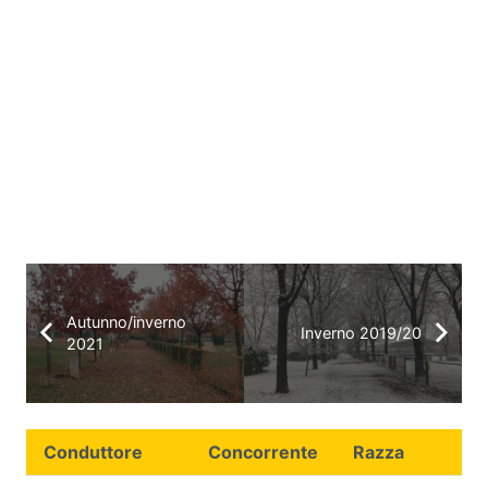
Autunno/inverno
Inverno 2019/20
2021
Conduttore
Concorrente
Razza
Q