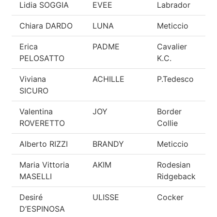
Lidia SOGGIA
EVEE
Labrador
E
Chiara DARDO
LUNA
Meticcio
E
Erica
PADME
Cavalier
E
PELOSATTO
K.C.
Viviana
ACHILLE
P.Tedesco
E
SICURO
Valentina
JOY
Border
E
ROVERETTO
Collie
Alberto RIZZI
BRANDY
Meticcio
E
Maria Vittoria
AKIM
Rodesian
E
MASELLI
Ridgeback
Desiré
ULISSE
Cocker
E
D’ESPINOSA