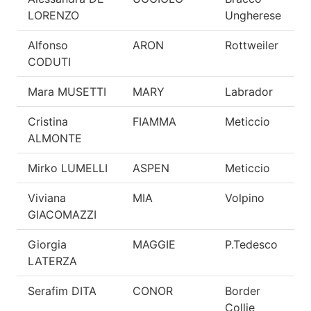
LORENZO
Ungherese
Alfonso
ARON
Rottweiler
O
CODUTI
Mara MUSETTI
MARY
Labrador
O
Cristina
FIAMMA
Meticcio
O
ALMONTE
Mirko LUMELLI
ASPEN
Meticcio
O
Viviana
MIA
Volpino
O
GIACOMAZZI
Giorgia
MAGGIE
P.Tedesco
O
LATERZA
Serafim DITA
CONOR
Border
O
Collie