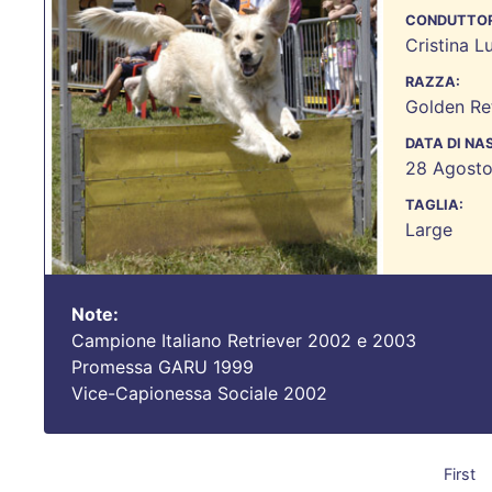
CONDUTTOR
Cristina L
RAZZA:
Golden Ret
DATA DI NA
28 Agosto
TAGLIA:
Large
Note:
Campione Italiano Retriever 2002 e 2003
Promessa GARU 1999
Vice-Capionessa Sociale 2002
First