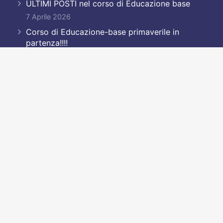
ULTIMI POSTI nel corso di Educazione base
7 Aprile 2026
Corso di Educazione-base primaverile in
partenza!!!!
23 Marzo 2026
to
Andrea Vallarino – AVPhotolife