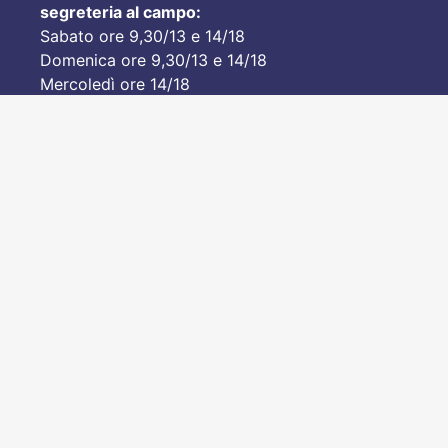
segreteria al campo:
Sabato ore 9,30/13 e 14/18
Domenica ore 9,30/13 e 14/18
Mercoledì ore 14/18
© 2020 GARU
Si ringrazia per le splendide fo