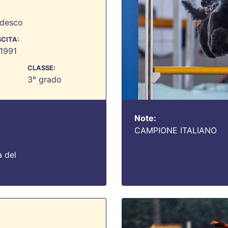
edesco
SCITA:
1991
CLASSE:
3° grado
Note:
CAMPIONE ITALIANO
a del