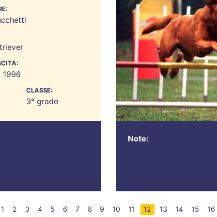
E:
ucchetti
riever
SCITA:
 1996
CLASSE:
3° grado
Note:
1
2
3
4
5
6
7
8
9
10
11
12
13
14
15
16