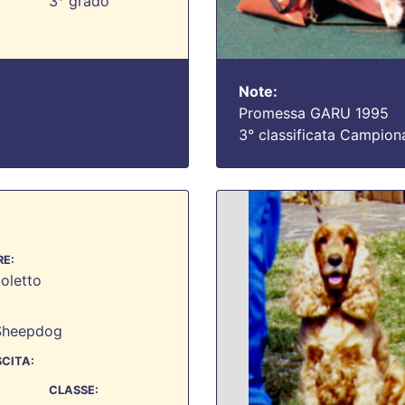
3° grado
Note:
Promessa GARU 1995
3° classificata Campion
E:
oletto
Sheepdog
SCITA:
CLASSE: