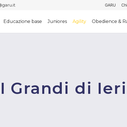
garu.it
GARU
Ch
Educazione base
Juniores
Agility
Obedience & Ra
I Grandi di Ieri