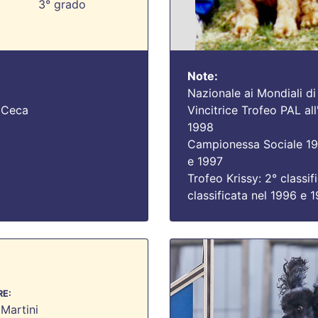
3° grado
Note:
Nazionale ai Mondiali di
 Ceca
Vincitrice Trofeo PAL a
1998
Campionessa Sociale 19
e 1997
Trofeo Krissy: 2° classif
classificata nel 1996 e 
E:
Martini