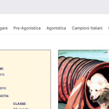
 gare
Pre-Agonistica
Agonistica
Campioni Italiani
E:
ero
ano
SCITA:
CLASSE: