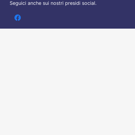
Seguici anche sui nostri presidi social.
Chi siamo
Contatti