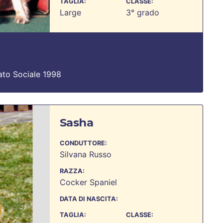
TAGLIA:
CLASSE:
Large
3° grado
ato Sociale 1998
Sasha
CONDUTTORE:
Silvana Russo
RAZZA:
Cocker Spaniel
DATA DI NASCITA:
TAGLIA:
CLASSE: