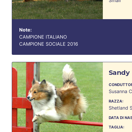
Small
Note:
CAMPIONE ITALIANO
CAMPIONE SOCIALE 2016
Sandy
CONDUTTOR
Susanna C
RAZZA:
Shetland 
DATA DI NA
TAGLIA: