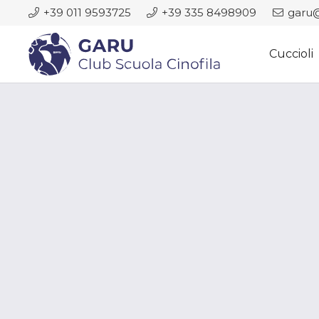
+39 011 9593725
+39 335 8498909
garu@
Cuccioli