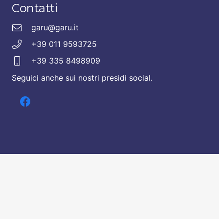
Contatti
garu@garu.it
+39 011 9593725
+39 335 8498909
Seguici anche sui nostri presidi social.
© 2020 GARU
Si ringrazia per le splendide foto
Andrea Vallarino – AVPhotolife
Chi siamo
Contatti