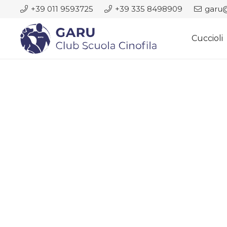
+39 011 9593725
+39 335 8498909
garu@
Cuccioli