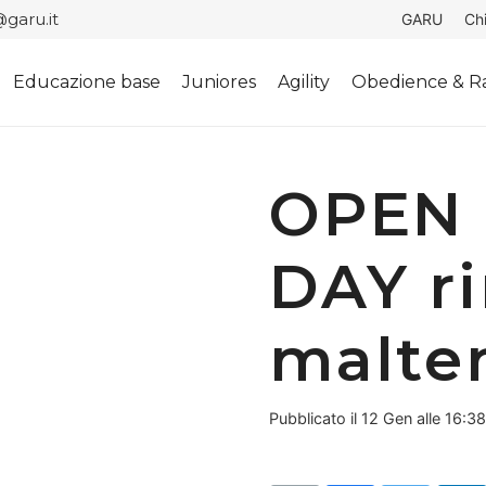
garu.it
GARU
Ch
Educazione base
Juniores
Agility
Obedience & Ra
OPEN 
DAY ri
malt
Pubblicato il
12 Gen alle 16:38