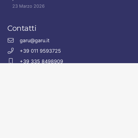
23 Marzo 2026
Contatti
garu@garu.it
+39 011 9593725
+39 335 8498909
Seguici anche sui nostri presidi social.