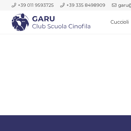
+39 011 9593725
+39 335 8498909
garu@
Cuccioli