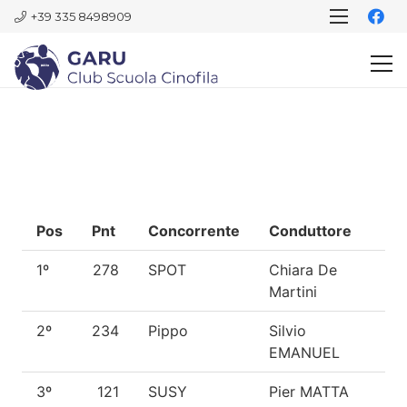
+39 335 8498909
Pos
Pnt
Concorrente
Conduttore
Ra
1º
278
SPOT
Chiara De
Bo
Martini
Col
2º
234
Pippo
Silvio
Bo
EMANUEL
Col
3º
121
SUSY
Pier MATTA
Me