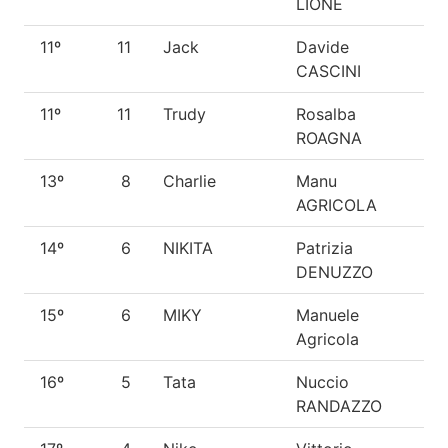
LIONE
11º
11
Jack
Davide
Me
CASCINI
11º
11
Trudy
Rosalba
Me
ROAGNA
13º
8
Charlie
Manu
Me
AGRICOLA
14º
6
NIKITA
Patrizia
P.
DENUZZO
15º
6
MIKY
Manuele
Me
Agricola
16º
5
Tata
Nuccio
Me
RANDAZZO