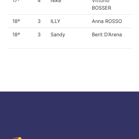
17º
4
Nike
Vittorio
Me
BOSSER
18º
3
ILLY
Anna ROSSO
P.
18º
3
Sandy
Berit D’Arena
Go
Ret