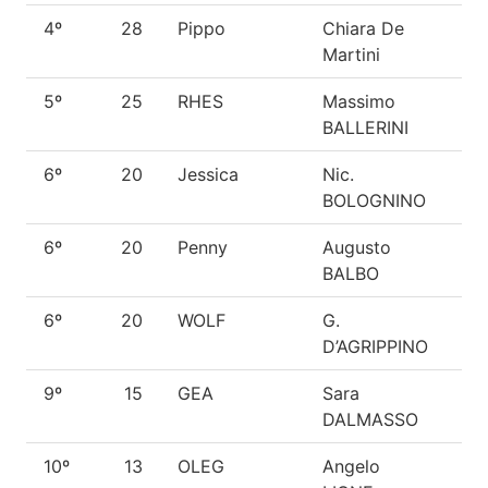
4º
28
Pippo
Chiara De
Bo
Martini
Col
5º
25
RHES
Massimo
P.
BALLERINI
6º
20
Jessica
Nic.
P.
BOLOGNINO
6º
20
Penny
Augusto
P. 
BALBO
Gr
6º
20
WOLF
G.
P.
D’AGRIPPINO
9º
15
GEA
Sara
Me
DALMASSO
10º
13
OLEG
Angelo
P.