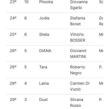
23º
10
Phooka
Giovanna
Schn
Sgarbi
24º
8
Jodie
Stefania
Gold
Bonet
Retri
25º
6
Shela
Vittorio
Metic
BOSSER
26º
5
DIANA
Giovanni
Metic
MARTINI
26º
5
Tara
Roberto
P. Te
Negro
28º
4
Laina
Carmen Di
Metic
Vuolo
29º
3
Dust
Silvana
P. Te
Russo