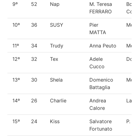
9º
52
Nap
M. Teresa
Bord
FERRARO
Colli
10º
36
SUSY
Pier
Metic
MATTA
11º
34
Trudy
Anna Peuto
Metic
12º
32
Tex
Adele
Dobe
Cucco
13º
30
Shela
Domenico
Metic
Battaglia
14º
26
Charlie
Andrea
Labr
Calore
15º
24
Kiss
Salvatore
P. Te
Fortunato