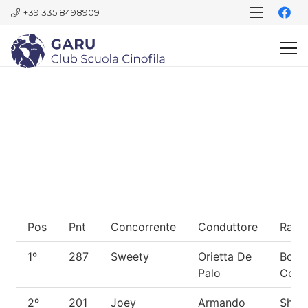
+39 335 8498909
Pos
Pnt
Concorrente
Conduttore
Razz
1º
287
Sweety
Orietta De
Bord
Palo
Colli
2º
201
Joey
Armando
Shet