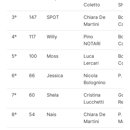
Coletto
Shee
3º
147
SPOT
Chiara De
Bord
Martini
Colli
4º
117
Willy
Pino
Bord
NOTARI
Colli
5º
100
Moss
Luca
Bord
Lercari
Colli
6º
66
Jessica
Nicola
P. Te
Bolognino
7º
60
Shela
Cristina
Gold
Lucchetti
Retri
8º
54
Nais
Chiara De
P. Be
Martini
Malin