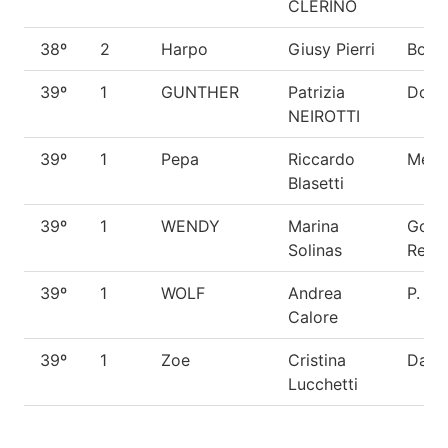
CLERINO
38º
2
Harpo
Giusy Pierri
Boxe
39º
1
GUNTHER
Patrizia
Dobe
NEIROTTI
39º
1
Pepa
Riccardo
Metic
Blasetti
39º
1
WENDY
Marina
Gold
Solinas
Retri
39º
1
WOLF
Andrea
P. Te
Calore
39º
1
Zoe
Cristina
Dalm
Lucchetti