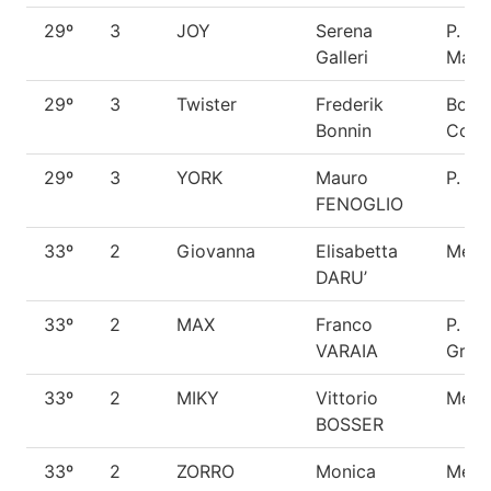
29º
3
JOY
Serena
P. Be
Galleri
Malin
29º
3
Twister
Frederik
Bord
Bonnin
Colli
29º
3
YORK
Mauro
P. Te
FENOGLIO
33º
2
Giovanna
Elisabetta
Metic
DARU’
33º
2
MAX
Franco
P. Be
VARAIA
Groe
33º
2
MIKY
Vittorio
Metic
BOSSER
33º
2
ZORRO
Monica
Metic