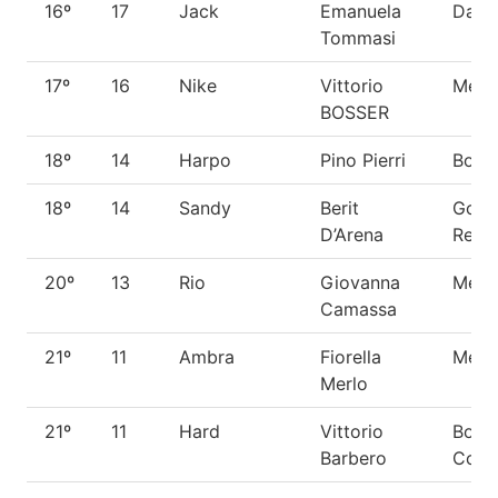
16º
17
Jack
Emanuela
Dalm
Tommasi
17º
16
Nike
Vittorio
Metic
BOSSER
18º
14
Harpo
Pino Pierri
Boxe
18º
14
Sandy
Berit
Gold
D’Arena
Retri
20º
13
Rio
Giovanna
Metic
Camassa
21º
11
Ambra
Fiorella
Metic
Merlo
21º
11
Hard
Vittorio
Bord
Barbero
Colli