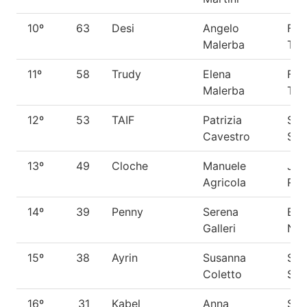
10º
63
Desi
Angelo
Fox
Malerba
Terr
11º
58
Trudy
Elena
Fox
Malerba
Terr
12º
53
TAIF
Patrizia
She
Cavestro
She
13º
49
Cloche
Manuele
Jac
Agricola
Rus
14º
39
Penny
Serena
Bar
Galleri
Na
15º
38
Ayrin
Susanna
She
Coletto
She
16º
31
Kabel
Anna
She