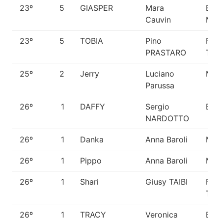
23º
5
GIASPER
Mara
Bar
Cauvin
Med
23º
5
TOBIA
Pino
Fox
PRASTARO
Terr
25º
2
Jerry
Luciano
Met
Parussa
26º
1
DAFFY
Sergio
Bea
NARDOTTO
26º
1
Danka
Anna Baroli
Met
26º
1
Pippo
Anna Baroli
Met
26º
1
Shari
Giusy TAIBI
Fox
Terr
26º
1
TRACY
Veronica
Bar