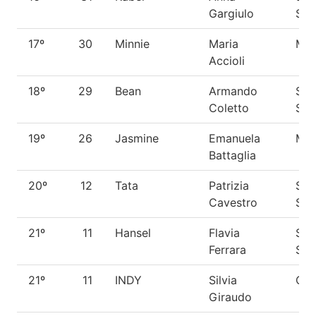
Gargiulo
She
17º
30
Minnie
Maria
Met
Accioli
18º
29
Bean
Armando
She
Coletto
She
19º
26
Jasmine
Emanuela
Met
Battaglia
20º
12
Tata
Patrizia
She
Cavestro
She
21º
11
Hansel
Flavia
She
Ferrara
She
21º
11
INDY
Silvia
Coc
Giraudo