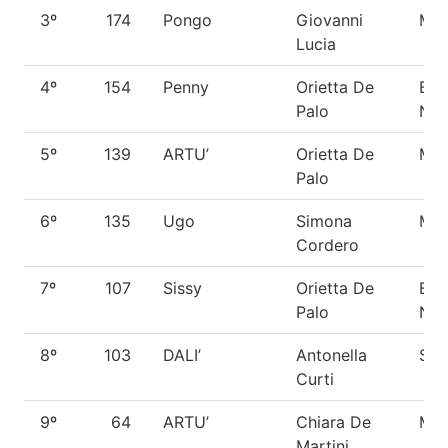
3º
174
Pongo
Giovanni
Met
Lucia
4º
154
Penny
Orietta De
Bar
Palo
Na
5º
139
ARTU’
Orietta De
Met
Palo
6º
135
Ugo
Simona
Met
Cordero
7º
107
Sissy
Orietta De
Bar
Palo
Na
8º
103
DALI’
Antonella
Sch
Curti
9º
64
ARTU’
Chiara De
Met
Martini