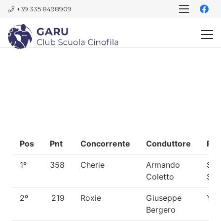
+39 335 8498909
Pos
Pnt
Concorrente
Conduttore
Raz
1º
358
Cherie
Armando
She
Coletto
She
2º
219
Roxie
Giuseppe
Yor
Bergero