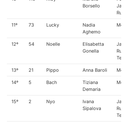
Borsello
Jack
Russe
11º
73
Lucky
Nadia
Meti
Aghemo
12º
54
Noelle
Elisabetta
Jack
Gonella
Russe
Terri
13º
21
Pippo
Anna Baroli
Meti
14º
5
Bach
Tiziana
Meti
Demaria
15º
2
Nyo
Ivana
Jack
Sipalova
Russe
Terri