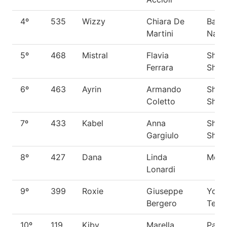
4º
535
Wizzy
Chiara De
Barb
Martini
Nano
5º
468
Mistral
Flavia
Shet
Ferrara
Shee
6º
463
Ayrin
Armando
Shet
Coletto
Shee
7º
433
Kabel
Anna
Shet
Gargiulo
Shee
8º
427
Dana
Linda
Meti
Lonardi
9º
399
Roxie
Giuseppe
Yorks
Bergero
Terri
10º
119
Kiby
Marella
Pars