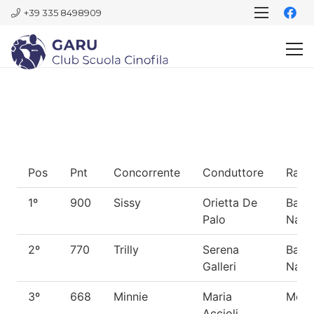
+39 335 8498909
Pos
Pnt
Concorrente
Conduttore
Razz
1º
900
Sissy
Orietta De
Barb
Palo
Nano
2º
770
Trilly
Serena
Barb
Galleri
Nano
3º
668
Minnie
Maria
Meti
Accioli