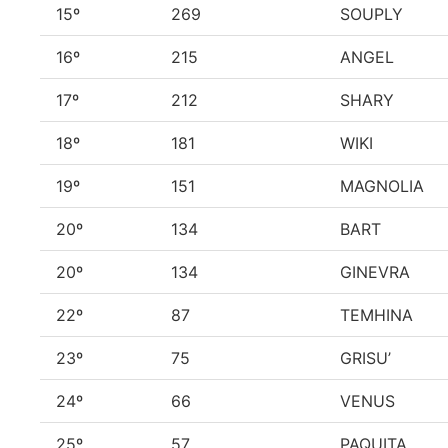
15º
269
SOUPLY
16º
215
ANGEL
17º
212
SHARY
18º
181
WIKI
19º
151
MAGNOLIA
20º
134
BART
20º
134
GINEVRA
22º
87
TEMHINA
23º
75
GRISU’
24º
66
VENUS
25º
57
PAQUITA