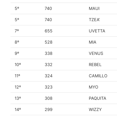
5º
740
MAUI
5º
740
TZEA’
7º
655
UVETTA
8º
528
MIA
9º
338
VENUS
10º
332
REBEL
11º
324
CAMILLO
12º
323
MYO
13º
308
PAQUITA
14º
299
WIZZY