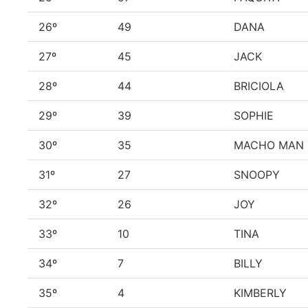
26º
49
DANA
27º
45
JACK
28º
44
BRICIOLA
29º
39
SOPHIE
30º
35
MACHO MAN
31º
27
SNOOPY
32º
26
JOY
33º
10
TINA
34º
7
BILLY
35º
4
KIMBERLY