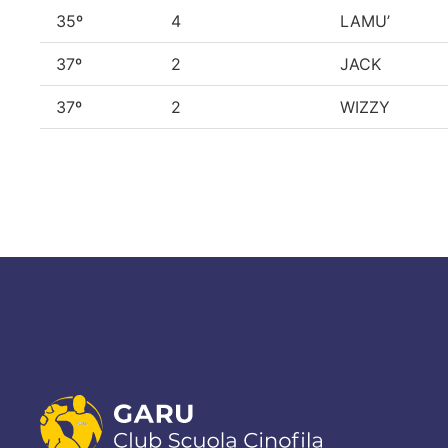
35º
4
LAMU’
37º
2
JACK
37º
2
WIZZY