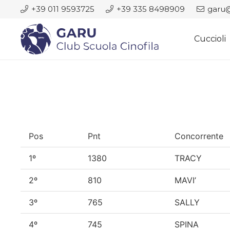
+39 011 9593725
+39 335 8498909
garu@
Cuccioli
Pos
Pnt
Concorrente
1º
1380
TRACY
2º
810
MAVI’
3º
765
SALLY
4º
745
SPINA