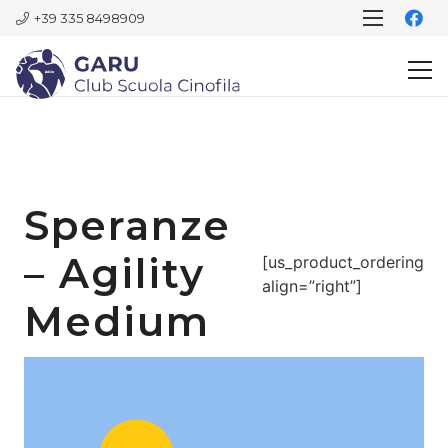
+39 335 8498909
Speranze
– Agility
[us_product_ordering
align=”right”]
Medium