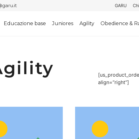
garu.it
GARU
Ch
Educazione base
Juniores
Agility
Obedience & Ra
gility
[us_product_orde
align=”right”]