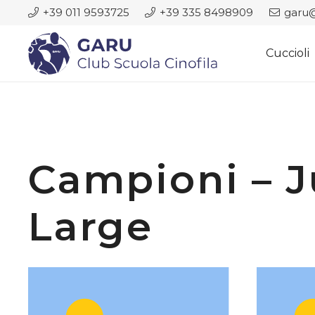
+39 011 9593725
+39 335 8498909
garu@
Cuccioli
Campioni – 
Large