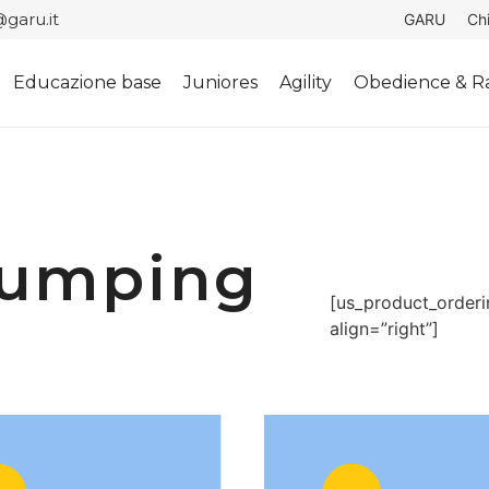
garu.it
GARU
Ch
Educazione base
Juniores
Agility
Obedience & Ra
Jumping
[us_product_order
align=”right”]