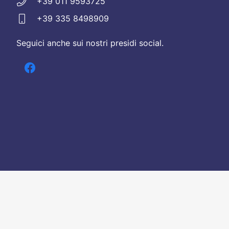
+39 011 9593725
+39 335 8498909
Seguici anche sui nostri presidi social.
Chi siamo
Contatti