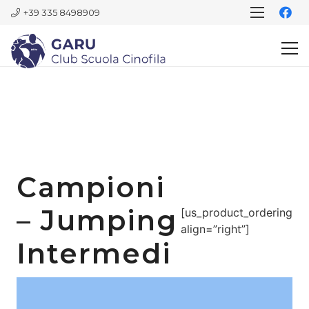
+39 335 8498909
Campioni
– Jumping
[us_product_ordering
align=”right”]
Intermedi