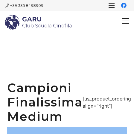
+39 335 8498909
Campioni
Finalissima
[us_product_ordering
align=”right”]
Medium