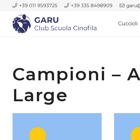
+39 011 9593725
+39 335 8498909
garu@
Cuccioli
Campioni – A
Large