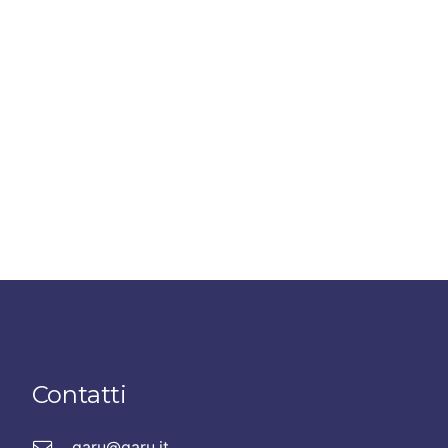
Contatti
garu@garu.it