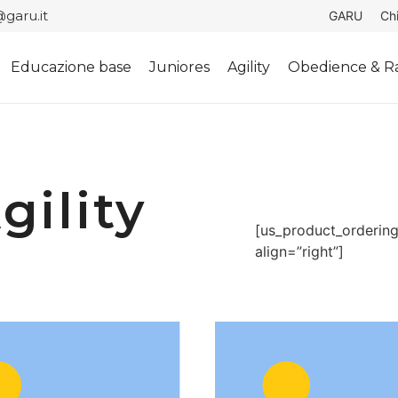
garu.it
GARU
Ch
Educazione base
Juniores
Agility
Obedience & Ra
gility
[us_product_orderin
align=”right”]