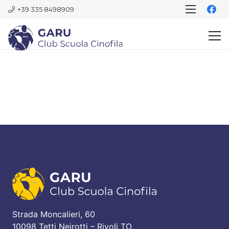
+39 335 8498909
Strada Moncalieri, 60
10098 Tetti Neirotti – Rivoli TO