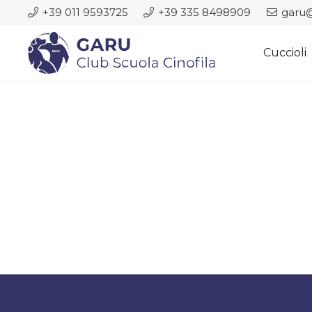
+39 011 9593725
+39 335 8498909
garu@
Cuccioli