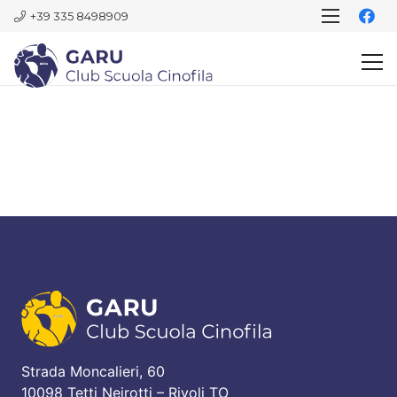
+39 335 8498909
Strada Moncalieri, 60
10098 Tetti Neirotti – Rivoli TO