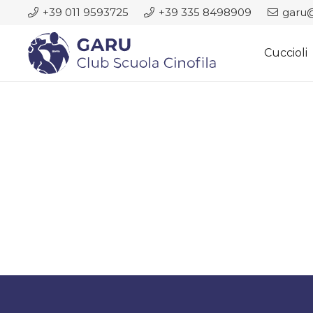
+39 011 9593725
+39 335 8498909
garu@
Cuccioli