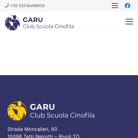
+39 335 8498909
Strada Moncalieri, 60
10098 Tetti Neirotti – Rivoli TO