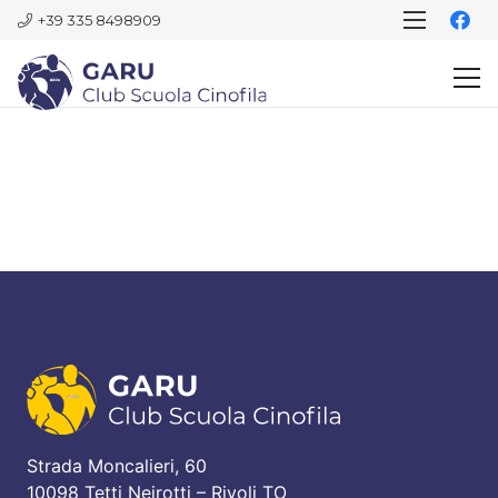
+39 335 8498909
Strada Moncalieri, 60
10098 Tetti Neirotti – Rivoli TO