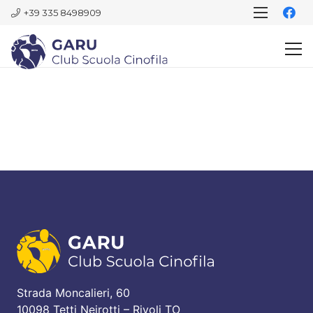
+39 335 8498909
Strada Moncalieri, 60
10098 Tetti Neirotti – Rivoli TO