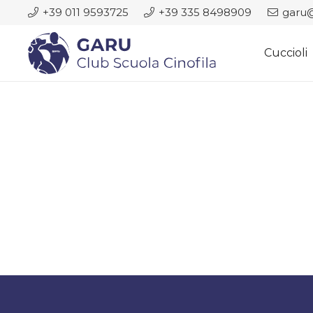
+39 011 9593725
+39 335 8498909
garu@
Cuccioli