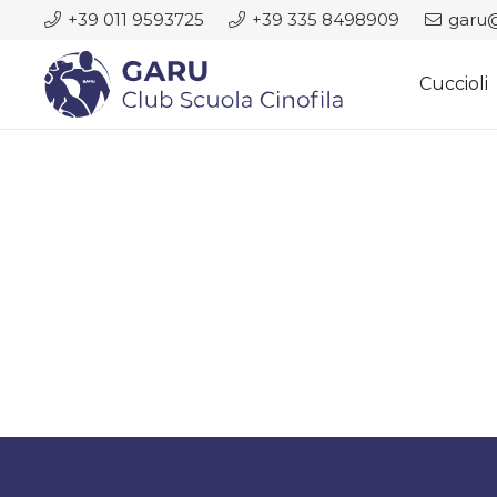
+39 011 9593725
+39 335 8498909
garu@
Cuccioli