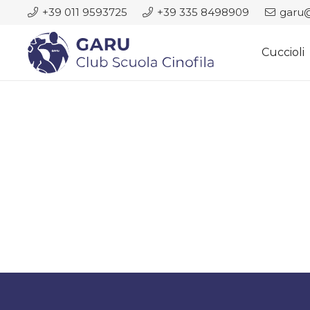
+39 011 9593725
+39 335 8498909
garu@
Cuccioli