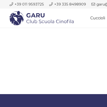
+39 011 9593725
+39 335 8498909
garu@
Cuccioli