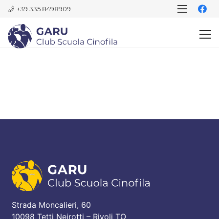
+39 335 8498909
Strada Moncalieri, 60
10098 Tetti Neirotti – Rivoli TO