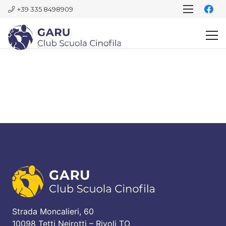
+39 335 8498909
Strada Moncalieri, 60
10098 Tetti Neirotti – Rivoli TO