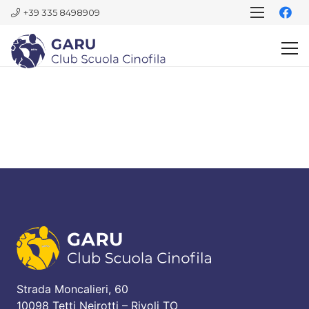
+39 335 8498909
Strada Moncalieri, 60
10098 Tetti Neirotti – Rivoli TO