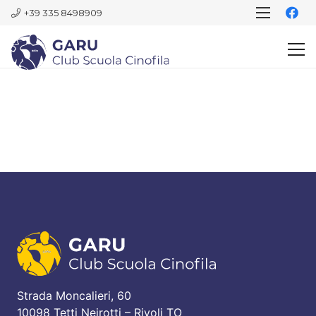
+39 335 8498909
Strada Moncalieri, 60
10098 Tetti Neirotti – Rivoli TO