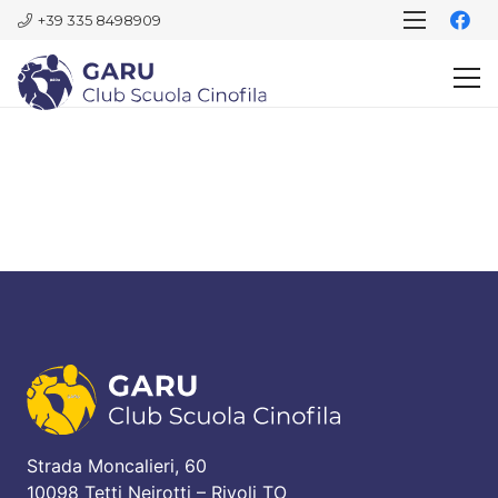
+39 335 8498909
Strada Moncalieri, 60
10098 Tetti Neirotti – Rivoli TO