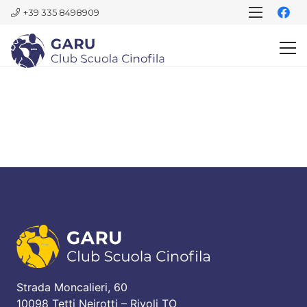
+39 335 8498909
Strada Moncalieri, 60
10098 Tetti Neirotti – Rivoli TO