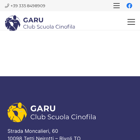
+39 335 8498909
Strada Moncalieri, 60
10098 Tetti Neirotti – Rivoli TO